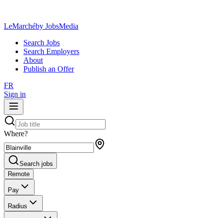
LeMarché
by JobsMedia
Search Jobs
Search Employers
About
Publish an Offer
FR
Sign in
Where?
Search jobs
Remote
Pay
Radius