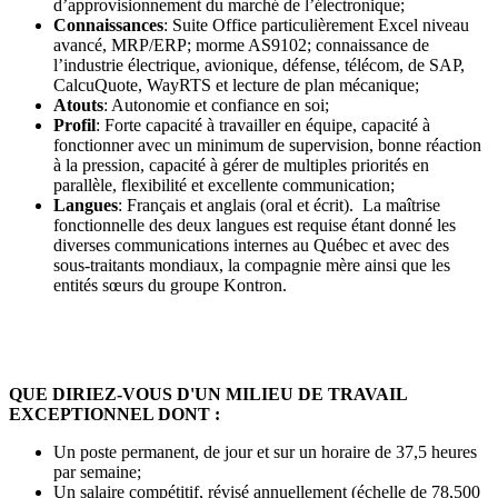
d’approvisionnement du marché de l’électronique;
Connaissances
: Suite Office particulièrement Excel niveau
avancé, MRP/ERP; morme AS9102; connaissance de
l’industrie électrique, avionique, défense, télécom, de SAP,
CalcuQuote, WayRTS et lecture de plan mécanique;
Atouts
: Autonomie et confiance en soi;
Profil
: Forte capacité à travailler en équipe, capacité à
fonctionner avec un minimum de supervision, bonne réaction
à la pression, capacité à gérer de multiples priorités en
parallèle, flexibilité et excellente communication;
Langues
: Français et anglais (oral et écrit). La maîtrise
fonctionnelle des deux langues est requise étant donné les
diverses communications internes au Québec et avec des
sous-traitants mondiaux, la compagnie mère ainsi que les
entités sœurs du groupe Kontron.
QUE DIRIEZ-VOUS D'UN MILIEU DE TRAVAIL
EXCEPTIONNEL DONT :
Un poste permanent, de jour et sur un horaire de 37,5 heures
par semaine;
Un salaire compétitif, révisé annuellement (échelle de 78,500