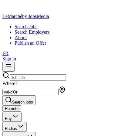
LeMarché
by JobsMedia
Search Jobs
Search Employers
About
Publish an Offer
FR
Sign in
Where?
Search jobs
Remote
Pay
Radius