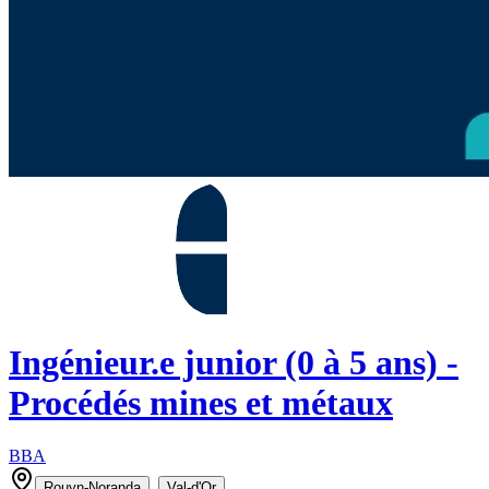
Ingénieur.e junior (0 à 5 ans) -
Procédés mines et métaux
BBA
,
Rouyn-Noranda
Val-d'Or