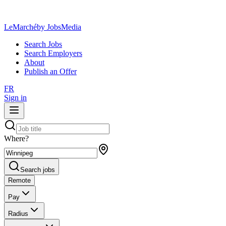
LeMarché
by JobsMedia
Search Jobs
Search Employers
About
Publish an Offer
FR
Sign in
Where?
Search jobs
Remote
Pay
Radius