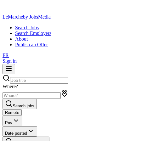
LeMarché
by JobsMedia
Search Jobs
Search Employers
About
Publish an Offer
FR
Sign in
Where?
Search jobs
Remote
Pay
Date posted