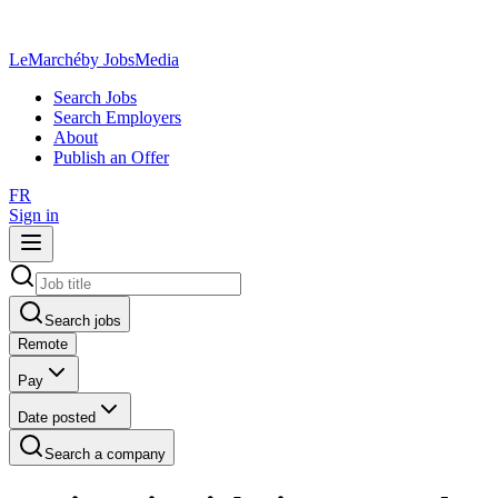
LeMarché
by JobsMedia
Search Jobs
Search Employers
About
Publish an Offer
FR
Sign in
Search jobs
Remote
Pay
Date posted
Search a company