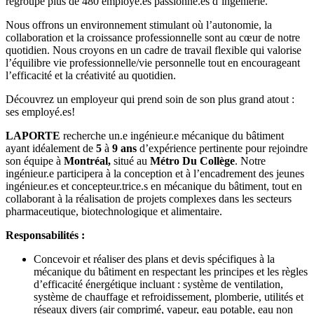
regroupe plus de 480 employé.es passionné.es d’ingénierie.
Nous offrons un environnement stimulant où l’autonomie, la
collaboration et la croissance professionnelle sont au cœur de notre
quotidien. Nous croyons en un cadre de travail flexible qui valorise
l’équilibre vie professionnelle/vie personnelle tout en encourageant
l’efficacité et la créativité au quotidien.
Découvrez un employeur qui prend soin de son plus grand atout :
ses employé.es!
LAPORTE
recherche un.e ingénieur.e mécanique du bâtiment
ayant idéalement de
5
à
9 ans
d’expérience pertinente pour rejoindre
son équipe à
Montréal,
situé au
Métro Du Collège
. Notre
ingénieur.e participera à la conception et à l’encadrement des jeunes
ingénieur.es et concepteur.trice.s en mécanique du bâtiment, tout en
collaborant à la réalisation de projets complexes dans les secteurs
pharmaceutique, biotechnologique et alimentaire.
Responsabilités :
Concevoir et réaliser des plans et devis spécifiques à la
mécanique du bâtiment en respectant les principes et les règles
d’efficacité énergétique incluant : système de ventilation,
système de chauffage et refroidissement, plomberie, utilités et
réseaux divers (air comprimé, vapeur, eau potable, eau non