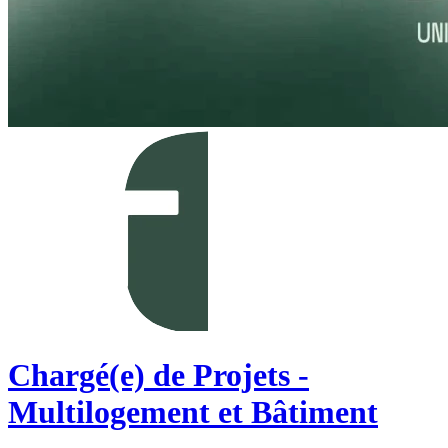
Chargé(e) de Projets -
Multilogement et Bâtiment