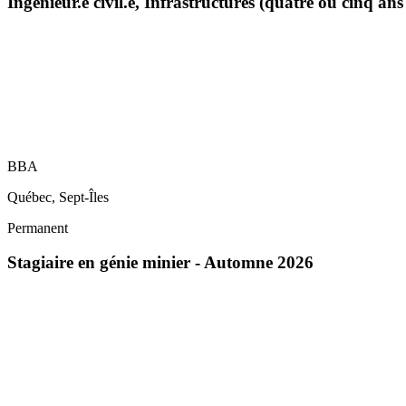
Ingénieur.e civil.e, Infrastructures (quatre ou cinq an
BBA
Québec, Sept-Îles
Permanent
Stagiaire en génie minier - Automne 2026