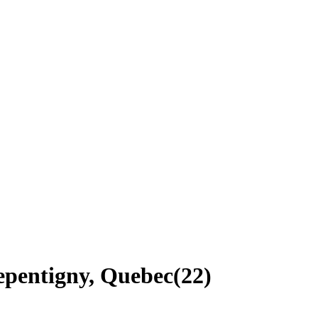
epentigny, Quebec
(
22
)