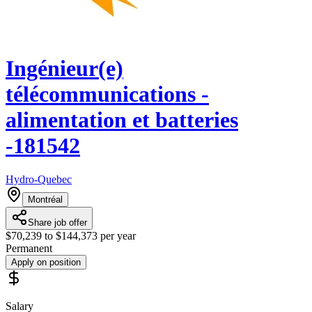
Ingénieur(e)
télécommunications -
alimentation et batteries
-181542
Hydro-Quebec
Montréal
Share job offer
$70,239 to $144,373 per year
Permanent
Apply on position
Salary