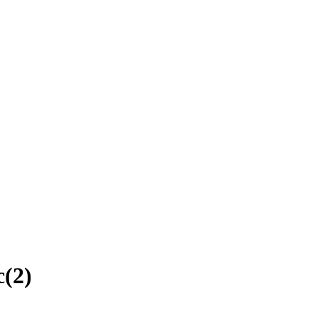
c
(
2
)