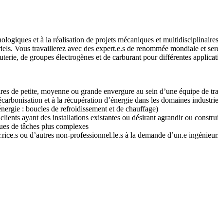
logiques et à la réalisation de projets mécaniques et multidisciplinaires
riels. Vous travaillerez avec des expert.e.s de renommée mondiale et ser
erie, de groupes électrogènes et de carburant pour différentes applicati
aires de petite, moyenne ou grande envergure au sein d’une équipe de tra
écarbonisation et à la récupération d’énergie dans les domaines industrie
nergie : boucles de refroidissement et de chauffage)
lients ayant des installations existantes ou désirant agrandir ou construi
ques de tâches plus complexes
.rice.s ou d’autres non-professionnel.le.s à la demande d’un.e ingénieur.