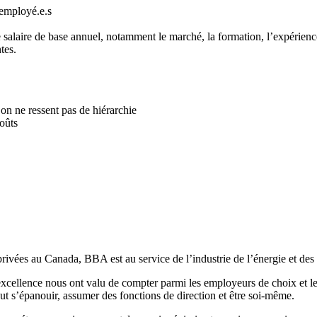
employé.e.s
laire de base annuel, notamment le marché, la formation, l’expérience d
tes.
on ne ressent pas de hiérarchie
oûts
vées au Canada, BBA est au service de l’industrie de l’énergie et des r
 excellence nous ont valu de compter parmi les
employeurs de choix
et l
t s’épanouir, assumer des fonctions de direction et être soi-même
.