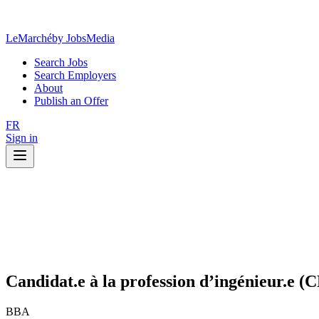
LeMarché
by JobsMedia
Search Jobs
Search Employers
About
Publish an Offer
FR
Sign in
Candidat.e à la profession d’ingénieur.e 
BBA