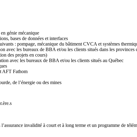
e en génie mécanique
ions, bases de données et interfaces
 suivants : pompage, mécanique du bâtiment CVCA et systèmes thermiq
n avec les bureaux de BBA et/ou les clients situés dans les provinces c
tion des projets en cours)
ation avec les bureaux de BBA et/ou les clients situés au Québec
gues
 et AFT Fathom
lourde, de l’énergie ou des mines
.ère.s
l’assurance invalidité à court et à long terme et un programme de télé