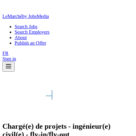
LeMarché
by JobsMedia
Search Jobs
Search Employers
About
Publish an Offer
FR
Sign in
Chargé(e) de projets - ingénieur(e)
civil(e) - fly-in/fly-out