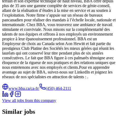
terrain et son expertise technique de haut niveau, BBA offre depuis
plus de 35 ans une gamme complète de services de génie-conseil,
allant de la réalisation d’études à la mise en service et au soutien à
l’exploitation. Notre firme s’appuie sur un réseau de bureaux
pancanadien pour réaliser des mandats à l’échelle locale, nationale et
internationale. Chez BBA, vous trouverez une ambiance de travail
stimulante et conviviale. Nous misons sur la complémentarité des
talents de nos équipes et offrons à nos employés un environnement
propice à leur épanouissement professionnel. BBA est un
Employeur de choix au Canada selon Aon Hewitt et fait partie du
prestigieux Club Platine des Sociétés les mieux gérées qui réunit les
lauréats qui ont conservé leur titre pendant plus de six années
consécutives. Le fait que BBA figure à ces palmarès témoigne avec
éloquence de la rigueur de nos pratiques et des relations uniques que
nous entretenons avec nos employés et clients.Pour en apprendre
avantage au sujet de BBA, suivez-nous sur LinkedIn et joignez les
réseaux de nos spécialistes en attraction de talents : .
www.bba.ca/ca-fr/
(450) 464-2111
View all jobs from this company
Similar jobs