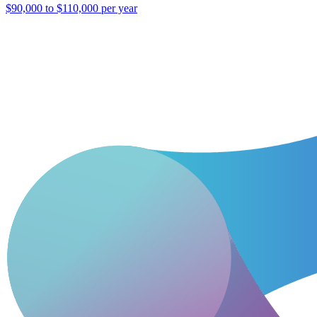
$90,000 to $110,000 per year