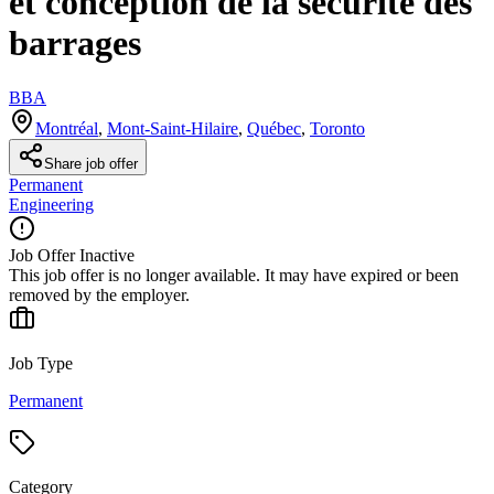
et conception de la sécurité des
barrages
BBA
Montréal
,
Mont-Saint-Hilaire
,
Québec
,
Toronto
Share job offer
Permanent
Engineering
Job Offer Inactive
This job offer is no longer available. It may have expired or been
removed by the employer.
Job Type
Permanent
Category