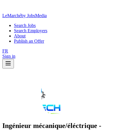
LeMarché
by JobsMedia
Search Jobs
Search Employers
About
Publish an Offer
FR
Sign in
Ingénieur mécanique/éléctrique -