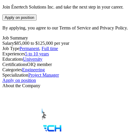
Join Énertech Solutions Inc. and take the next step in your career.
Apply on position
By applying, you agree to our Terms of Service and Privacy Policy.
Job Summary
Salary
$85,000 to $125,000 per year
Job Type
Permanent
,
Full time
Experiences
5 to 10 years
Educations
University
Certifications
OIQ member
Categories
Engineering
Specialization
Project Manager
Apply on position
About the Company