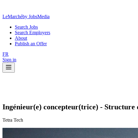
LeMarché
by JobsMedia
Search Jobs
Search Employers
About
Publish an Offer
FR
Sign in
Ingénieur(e) concepteur(trice) - Structure
Tetra Tech