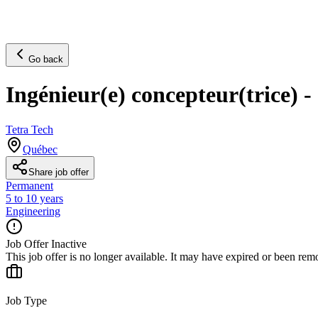
Go back
Ingénieur(e) concepteur(trice) -
Tetra Tech
Québec
Share job offer
Permanent
5 to 10 years
Engineering
Job Offer Inactive
This job offer is no longer available. It may have expired or been re
Job Type