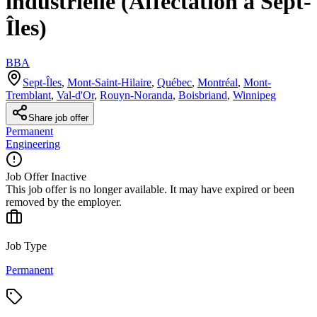
industrielle (Affectation à Sept-
Îles)
BBA
Sept-Îles
,
Mont-Saint-Hilaire
,
Québec
,
Montréal
,
Mont-
Tremblant
,
Val-d'Or
,
Rouyn-Noranda
,
Boisbriand
,
Winnipeg
Share job offer
Permanent
Engineering
Job Offer Inactive
This job offer is no longer available. It may have expired or been
removed by the employer.
Job Type
Permanent