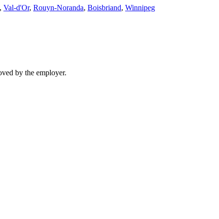
,
Val-d'Or
,
Rouyn-Noranda
,
Boisbriand
,
Winnipeg
moved by the employer.