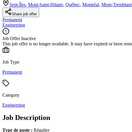
Sept-Îles
,
Mont-Saint-Hilaire
,
Québec
,
Montréal
,
Mont-Tremblant
Share job offer
Permanent
Engineering
Job Offer Inactive
This job offer is no longer available. It may have expired or been re
Job Type
Permanent
Category
Engineering
Job Description
Type de poste :
Régulier