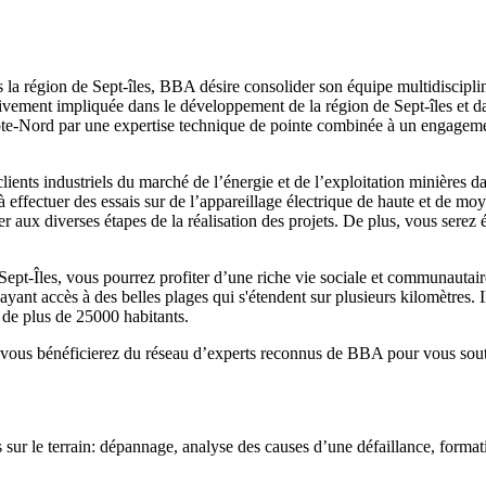
 la région de Sept-îles, BBA désire consolider son équipe multidisciplina
ivement impliquée dans le développement de la région de Sept-îles et da
ôte-Nord par une expertise technique de pointe combinée à un engageme
lients industriels du marché de l’énergie et de l’exploitation minières da
à effectuer des essais sur de l’appareillage électrique de haute et de mo
aux diverses étapes de la réalisation des projets. De plus, vous serez é
pt-Îles, vous pourrez profiter d’une riche vie sociale et communautaire e
ayant accès à des belles plages qui s'étendent sur plusieurs kilomètres. I
 de plus de 25000 habitants.
t vous bénéficierez du réseau d’experts reconnus de BBA pour vous soute
s sur le terrain: dépannage, analyse des causes d’une défaillance, format