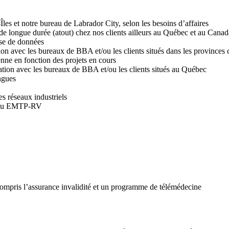
les et notre bureau de Labrador City, selon les besoins d’affaires
 de longue durée (atout) chez nos clients ailleurs au Québec et au Canad
ase de données
on avec les bureaux de BBA et/ou les clients situés dans les provinces 
ienne en fonction des projets en cours
ation avec les bureaux de BBA et/ou les clients situés au Québec
ngues
es réseaux industriels
E ou EMTP-RV
compris l’assurance invalidité et un programme de télémédecine