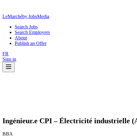
LeMarché
by JobsMedia
Search Jobs
Search Employers
About
Publish an Offer
FR
Sign in
Ingénieur.e CPI – Électricité industrielle (
BBA