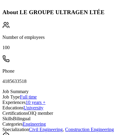
About
LE GROUPE ULTRAGEN LTÉE
Number of employees
100
Phone
4185633518
Job Summary
Job Type
Full time
Experiences
10 years +
Educations
University
Certifications
OIQ member
Skills
Bilingual
Categories
Engineering
Specialization
Civil Engineering
,
Construction Engineering