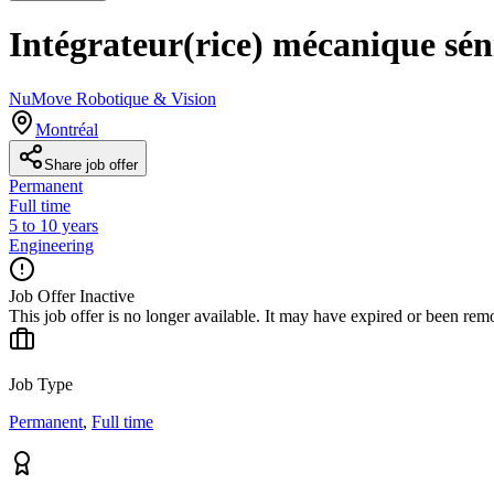
Intégrateur(rice) mécanique sén
NuMove Robotique & Vision
Montréal
Share job offer
Permanent
Full time
5 to 10 years
Engineering
Job Offer Inactive
This job offer is no longer available. It may have expired or been re
Job Type
Permanent
,
Full time