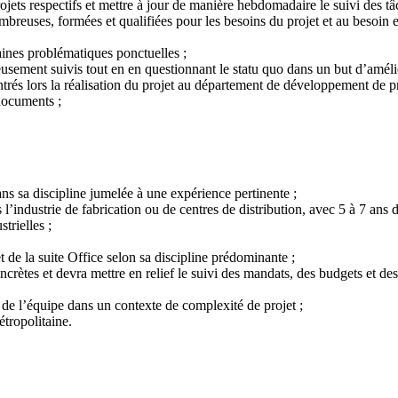
jets respectifs et mettre à jour de manière hebdomadaire le suivi des tâc
breuses, formées et qualifiées pour les besoins du projet et au besoin e
aines problématiques ponctuelles ;
ureusement suivis tout en en questionnant le statu quo dans un but d’amé
s lors la réalisation du projet au département de développement de prod
 documents ;
 sa discipline jumelée à une expérience pertinente ;
industrie de fabrication ou de centres de distribution, avec 5 à 7 ans d
trielles ;
e la suite Office selon sa discipline prédominante ;
rètes et devra mettre en relief le suivi des mandats, des budgets et des
e l’équipe dans un contexte de complexité de projet ;
étropolitaine.