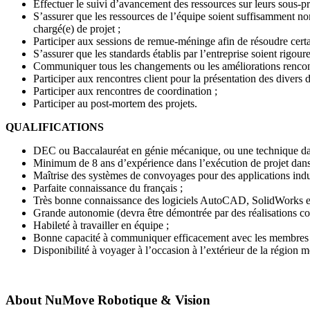
Effectuer le suivi d’avancement des ressources sur leurs sous-pro
S’assurer que les ressources de l’équipe soient suffisamment nom
chargé(e) de projet ;
Participer aux sessions de remue-méninge afin de résoudre cert
S’assurer que les standards établis par l’entreprise soient rigo
Communiquer tous les changements ou les améliorations rencontré
Participer aux rencontres client pour la présentation des divers
Participer aux rencontres de coordination ;
Participer au post-mortem des projets.
QUALIFICATIONS
DEC ou Baccalauréat en génie mécanique, ou une technique dans
Minimum de 8 ans d’expérience dans l’exécution de projet dans l’
Maîtrise des systèmes de convoyages pour des applications indus
Parfaite connaissance du français ;
Très bonne connaissance des logiciels AutoCAD, SolidWorks et d
Grande autonomie (devra être démontrée par des réalisations conc
Habileté à travailler en équipe ;
Bonne capacité à communiquer efficacement avec les membres d
Disponibilité à voyager à l’occasion à l’extérieur de la région m
About
NuMove Robotique & Vision