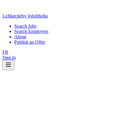
LeMarché
by JobsMedia
Search Jobs
Search Employers
About
Publish an Offer
FR
Sign in