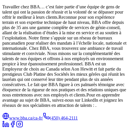
Travailler chez BBA… c’est faire partie d’une équipe de gens de
talent qui ont la passion de réussir et la volonté de se dépasser pour
offrir le meilleur à leurs clients.Reconnue pour son expérience
terrain et son expertise technique de haut niveau, BBA offre depuis
plus de 35 ans une gamme complète de services de génie-conseil,
allant de la réalisation d’études à la mise en service et au soutien à
l’exploitation. Notre firme s’appuie sur un réseau de bureaux
pancanadien pour réaliser des mandats à l’échelle locale, nationale et
internationale. Chez BBA, vous trouverez une ambiance de travail
stimulante et conviviale. Nous misons sur la complémentarité des
talents de nos équipes et offrons à nos employés un environnement
propice à leur épanouissement professionnel. BBA est un
Employeur de choix au Canada selon Aon Hewitt et fait partie du
prestigieux Club Platine des Sociétés les mieux gérées qui réunit les
lauréats qui ont conservé leur titre pendant plus de six années
consécutives. Le fait que BBA figure à ces palmarès témoigne avec
éloquence de la rigueur de nos pratiques et des relations uniques que
nous entretenons avec nos employés et clients.Pour en apprendre
avantage au sujet de BBA, suivez-nous sur LinkedIn et joignez les
réseaux de nos spécialistes en attraction de talents : .
www.bba.ca/ca-fr/
(450) 464-2111