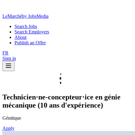
LeMarché
by JobsMedia
Search Jobs
Search Employers
About
Publish an Offer
FR
Sign in
Technicien·ne-concepteur·ice en génie
mécanique (10 ans d'expérience)
Génitique
Apply