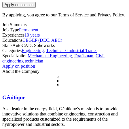
Apply on position
By applying, you agree to our Terms of Service and Privacy Policy.
Job Summary
Job Type
Permanent
Experiences
10 years +
Educations
CEGEP (DEC, AEC)
Skills
AutoCAD, Solidworks
Categories
Engineering
,
Technical / Industrial Trades
Specialization
Mechanical Engineering
,
Draftsman
,
Civil
engineering technician
Apply on position
About the Company
Génitique
As a leader in the energy field, Génitique’s mission is to provide
innovative solutions that combine engineering, construction and
specialized products customized to the requirements of the
hydropower and industrial sectors.