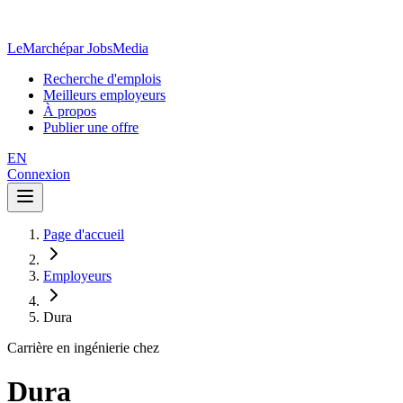
LeMarché
par JobsMedia
Recherche d'emplois
Meilleurs employeurs
À propos
Publier une offre
EN
Connexion
Page d'accueil
Employeurs
Dura
Carrière en ingénierie chez
Dura