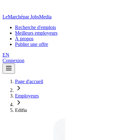
LeMarché
par JobsMedia
Recherche d'emplois
Meilleurs employeurs
À propos
Publier une offre
EN
Connexion
Page d'accueil
Employeurs
Edifia