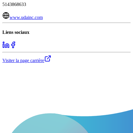
5143868633
www.udainc.com
Liens sociaux
Visiter la page carrière