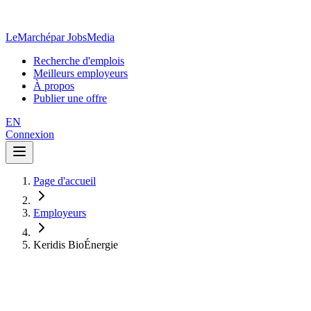
LeMarché
par JobsMedia
Recherche d'emplois
Meilleurs employeurs
À propos
Publier une offre
EN
Connexion
Page d'accueil
Employeurs
Keridis BioÉnergie