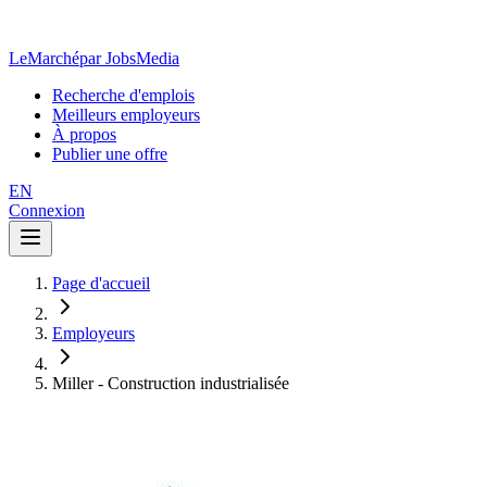
LeMarché
par JobsMedia
Recherche d'emplois
Meilleurs employeurs
À propos
Publier une offre
EN
Connexion
Page d'accueil
Employeurs
Miller - Construction industrialisée