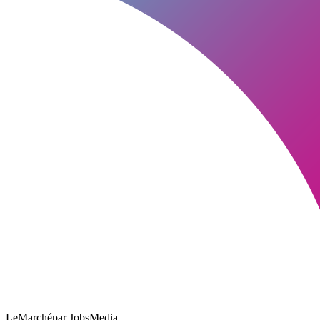
LeMarché
par JobsMedia