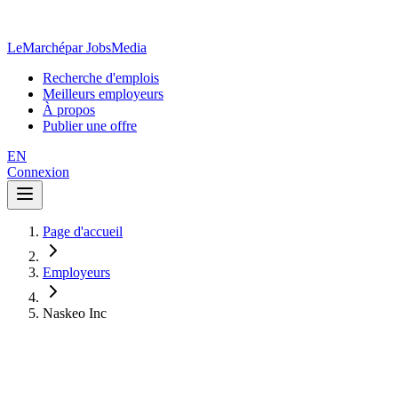
LeMarché
par JobsMedia
Recherche d'emplois
Meilleurs employeurs
À propos
Publier une offre
EN
Connexion
Page d'accueil
Employeurs
Naskeo Inc