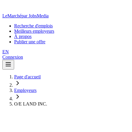
LeMarché
par JobsMedia
Recherche d'emplois
Meilleurs employeurs
À propos
Publier une offre
EN
Connexion
Page d'accueil
Employeurs
O/E LAND INC.