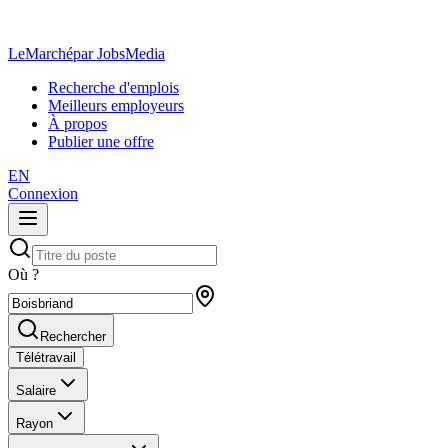
LeMarché
par JobsMedia
Recherche d'emplois
Meilleurs employeurs
À propos
Publier une offre
EN
Connexion
Où ?
Rechercher
Télétravail
Salaire
Rayon