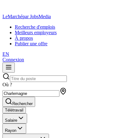
LeMarché
par JobsMedia
Recherche d'emplois
Meilleurs employeurs
À propos
Publier une offre
EN
Connexion
Où ?
Rechercher
Télétravail
Salaire
Rayon