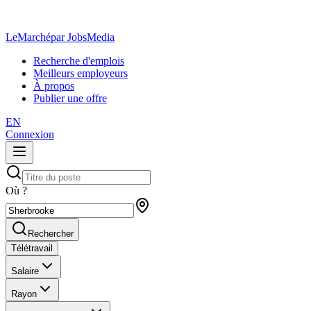
LeMarché
par JobsMedia
Recherche d'emplois
Meilleurs employeurs
À propos
Publier une offre
EN
Connexion
Où ?
Rechercher
Télétravail
Salaire
Rayon