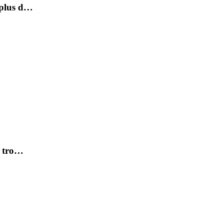
 plus d…
t tro…