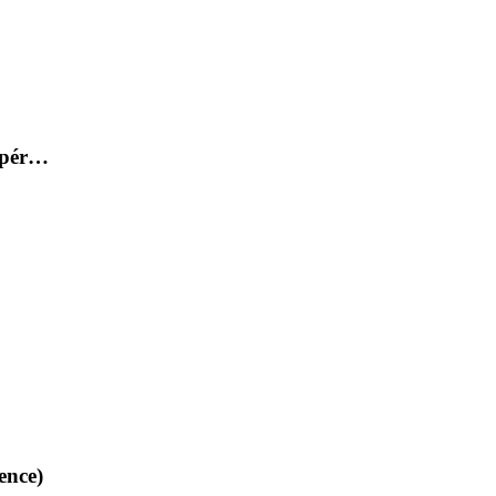
expér…
ence)