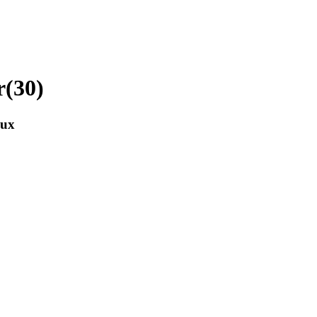
r
(
30
)
aux