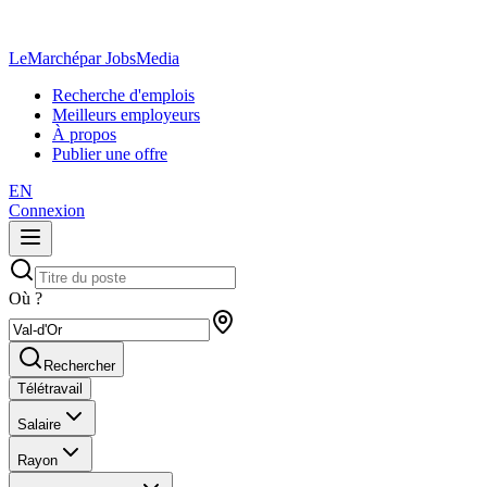
LeMarché
par JobsMedia
Recherche d'emplois
Meilleurs employeurs
À propos
Publier une offre
EN
Connexion
Où ?
Rechercher
Télétravail
Salaire
Rayon