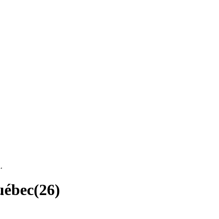
.
uébec
(
26
)