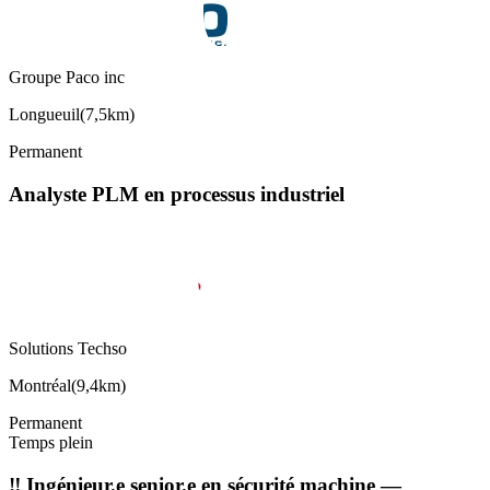
Groupe Paco inc
Longueuil
(
7,5km
)
Permanent
Analyste PLM en processus industriel
Solutions Techso
Montréal
(
9,4km
)
Permanent
Temps plein
‼️ Ingénieur.e senior.e en sécurité machine —