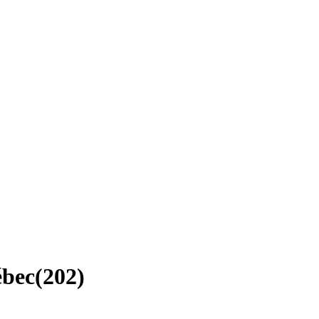
ébec
(
202
)