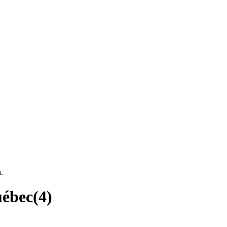
.
uébec
(
4
)