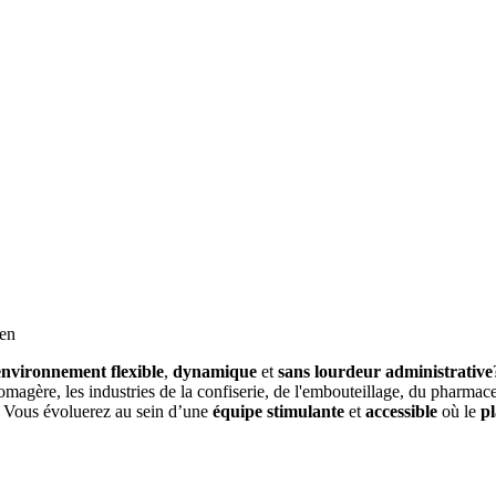
ien
environnement flexible
,
dynamique
et
sans lourdeur administrative
fromagère, les industries de la confiserie, de l'embouteillage, du pharma
. Vous évoluerez au sein d’une
équipe stimulante
et
accessible
où le
pl