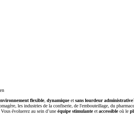
ien
environnement flexible
,
dynamique
et
sans lourdeur administrative
fromagère, les industries de la confiserie, de l'embouteillage, du pharma
. Vous évoluerez au sein d’une
équipe stimulante
et
accessible
où le
pl