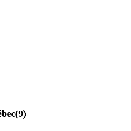
ébec
(
9
)