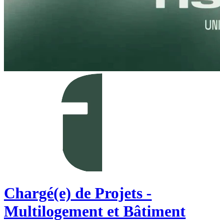
Chargé(e) de Projets -
Multilogement et Bâtiment