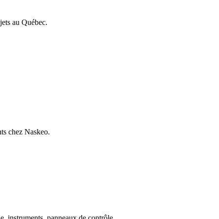
ojets au Québec.
ants chez Naskeo.
ie, instruments, panneaux de contrôle.