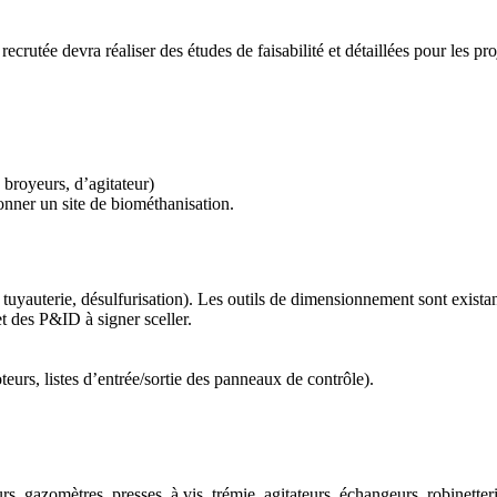
crutée devra réaliser des études de faisabilité et détaillées pour les pr
royeurs, d’agitateur)
onner un site de biométhanisation.
tuyauterie, désulfurisation). Les outils de dimensionnement sont exist
 des P&ID à signer sceller.
teurs, listes d’entrée/sortie des panneaux de contrôle).
s, gazomètres, presses, à vis, trémie, agitateurs, échangeurs, robinetter