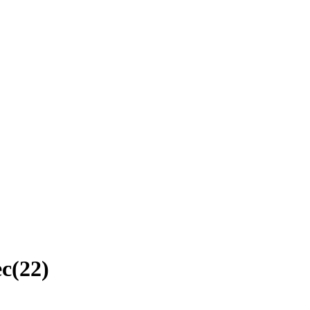
ec
(
22
)