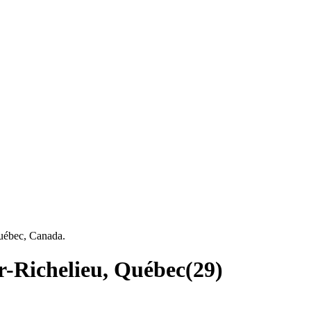
Québec, Canada.
ur-Richelieu, Québec
(
29
)