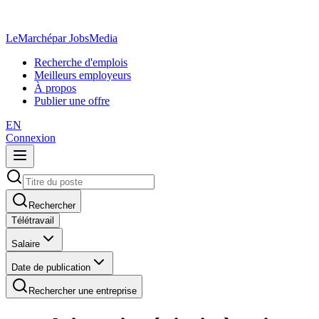
LeMarché
par JobsMedia
Recherche d'emplois
Meilleurs employeurs
À propos
Publier une offre
EN
Connexion
Rechercher
Télétravail
Salaire
Date de publication
Rechercher une entreprise