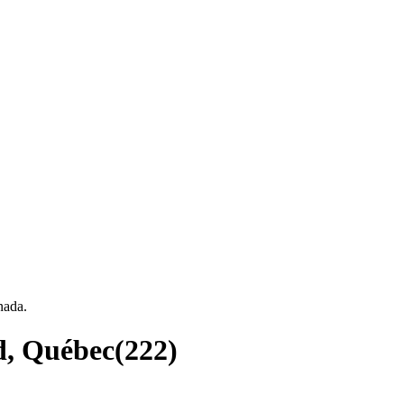
nada.
rd, Québec
(
222
)