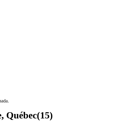
nada.
e, Québec
(
15
)