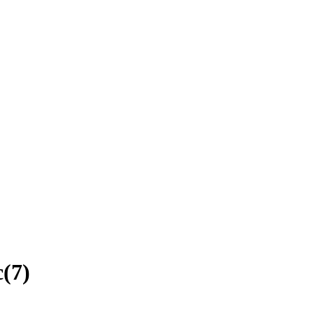
c
(
7
)