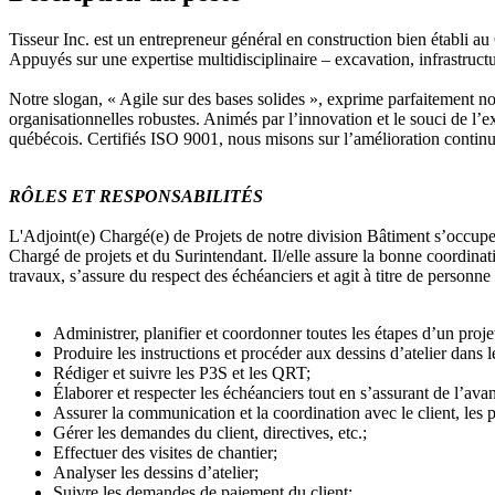
Tisseur Inc. est un entrepreneur général en construction bien établi au 
Appuyés sur une expertise multidisciplinaire – excavation, infrastructu
Notre slogan, « Agile sur des bases solides », exprime parfaitement no
organisationnelles robustes. Animés par l’innovation et le souci de l’
québécois. Certifiés ISO 9001, nous misons sur l’amélioration continue
RÔLES ET RESPONSABILITÉS
L'Adjoint(e) Chargé(e) de Projets de notre division Bâtiment s’occuper
Chargé de projets et du Surintendant. Il/elle assure la bonne coordin
travaux, s’assure du respect des échéanciers et agit à titre de personne
Administrer, planifier et coordonner toutes les étapes d’un proje
Produire les instructions et procéder aux dessins d’atelier dan
Rédiger et suivre les P3S et les QRT;
Élaborer et respecter les échéanciers tout en s’assurant de l’av
Assurer la communication et la coordination avec le client, les pr
Gérer les demandes du client, directives, etc.;
Effectuer des visites de chantier;
Analyser les dessins d’atelier;
Suivre les demandes de paiement du client;