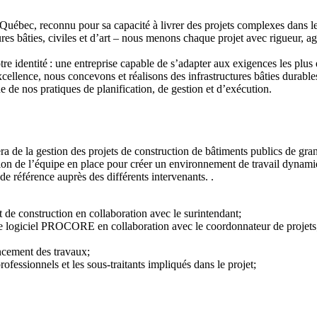
Québec, reconnu pour sa capacité à livrer des projets complexes dans les s
res bâties, civiles et d’art – nous menons chaque projet avec rigueur, ag
tre identité : une entreprise capable de s’adapter aux exigences les plus
excellence, nous concevons et réalisons des infrastructures bâties durab
 de nos pratiques de planification, de gestion et d’exécution.
a de la gestion des projets de construction de bâtiments publics de gra
ation de l’équipe en place pour créer un environnement de travail dynami
 de référence auprès des différents intervenants. .
t de construction en collaboration avec le surintendant;
s le logiciel PROCORE en collaboration avec le coordonnateur de projets
ancement des travaux;
ofessionnels et les sous-traitants impliqués dans le projet;