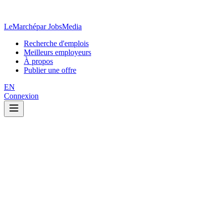
LeMarché
par JobsMedia
Recherche d'emplois
Meilleurs employeurs
À propos
Publier une offre
EN
Connexion