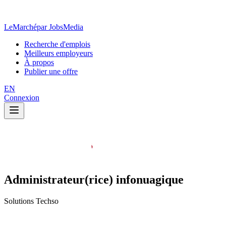
LeMarché
par JobsMedia
Recherche d'emplois
Meilleurs employeurs
À propos
Publier une offre
EN
Connexion
Administrateur(rice) infonuagique
Solutions Techso